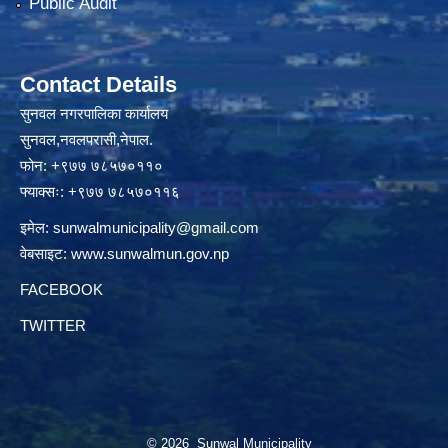
Public Audit
Contact Details
सुनवल नगरपालिका कार्यालय
सुनवल,नवलपरासी,नेपाल.
फोन: +९७७ ७८५७०११०
फ्याक्सः: +९७७ ७८५७०११६
इमेल:
sunwalmunicipality@gmail.com
वेबसाइट:
www.sunwalmun.gov.np
FACEBOOK
TWITTER
© 2026 Sunwal Municipality