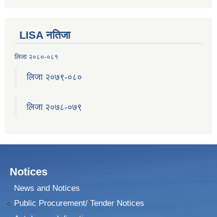
LISA नतिजा
लिजा २०८०-०८१
लिजा २०७९-०८०
सुनवल नगरको पानारोमिक छवि, नगरको बिचमा पुर्व पश्चिम राजमार्गको दृश्य
लिजा २०७८-०७९
सुनवल नगरपालिका कार्यालयको प्रस्तावित निर्माणाधीन भवनको 3D कन्सेप्चुअल डिजाइन
Notices
सुनवल नगरपालिकाको कारोबार रहेको आ.व. ७७/७८ को फर्म व्यवसायको भ्याट रकम जम्मा गरिएको सम्बन्धी पत्र तथा भौचर
News and Notices
Public Procurement/ Tender Notices