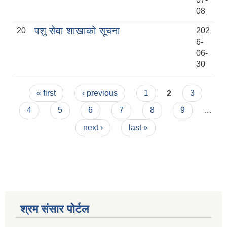
08
पशु सेवा शाखाको सूचना
20
202
२०७५ श्रावण १ गते देखि सुनवल नगर कार्यपालिकाले न्यायीक समिति इजलास गठन
6-
06-
30
Pages
« first
‹ previous
1
2
3
4
5
6
7
8
9
…
next ›
last »
श्रम संसार पोर्टल