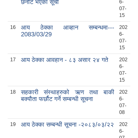
छनौट भएका सूची
6-
07-
15
आय ठेक्का आव्हान सम्बन्धमा---
16
202
2083/03/29
6-
07-
15
सुनवल नगरको पानारोमिक छवि, नगरको बिचमा पुर्व पश्चिम राजमार्गको दृश्य
आय ठेक्का आवहान - ८३ असार २४ गते
17
202
6-
07-
सुनवल नगरपालिका कार्यालयको प्रस्तावित निर्माणाधीन भवनको 3D कन्सेप्चुअल डिजाइन
15
सहकारी संस्थाहरुको ऋण तथा बाकी
18
202
बक्यौता फर्छौट गर्ने सम्बन्धी सूचना
6-
07-
सुनवल नगरपालिकाको कारोबार रहेको आ.व. ७७/७८ को फर्म व्यवसायको भ्याट रकम जम्मा गरिएको सम्बन्धी पत्र तथा भौचर
08
आय ठेक्का सम्बन्धी सूचना -२०८३/०३/२२
19
202
6-
07-