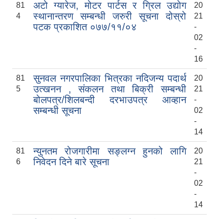
अटो ग्यारेज, मोटर पार्टस र ग्रिल उद्योग
81
20
स्थानान्तरण सम्बन्धी जरुरी सूचना दोस्रो
4
21
पटक प्रकाशित ०७७/११/०४
-
02
-
16
सुनवल नगरपालिका भित्रका नदिजन्य पदार्थ
81
20
उत्खनन , संकलन तथा बिक्री सम्बन्धी
सुनवल नगरको पानारोमिक छवि, नगरको बिचमा पुर्व पश्चिम राजमार्गको दृश्य
5
21
बोलपत्र/शिलबन्दी दरभाउपत्र आव्हान
-
सम्बन्धी सूचना
02
सुनवल नगरपालिका कार्यालयको प्रस्तावित निर्माणाधीन भवनको 3D कन्सेप्चुअल डिजाइन
-
14
न्युनतम रोजगारीमा सङ्लग्न हुनको लागि
81
20
निवेदन दिने बारे सूचना
6
21
-
सुनवल नगरपालिकाको कारोबार रहेको आ.व. ७७/७८ को फर्म व्यवसायको भ्याट रकम जम्मा गरिएको सम्बन्धी पत्र तथा भौचर
02
-
14