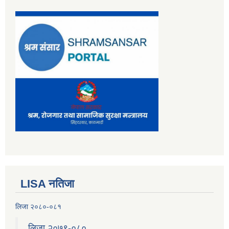
LISA नतिजा
लिजा २०८०-०८१
लिजा २०७९-०८०