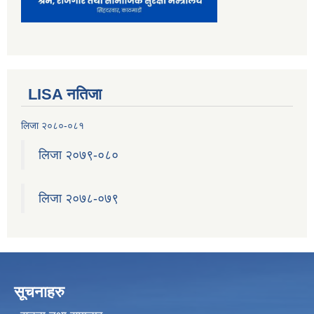
LISA नतिजा
लिजा २०८०-०८१
लिजा २०७९-०८०
लिजा २०७८-०७९
सूचनाहरु