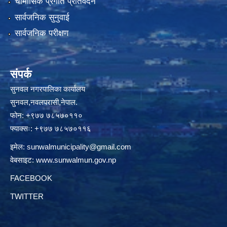
चौमासिक प्रगति प्रतिवेदन
सार्वजनिक सुनुवाई
सार्वजनिक परीक्षण
संपर्क
सुनवल नगरपालिका कार्यालय
सुनवल,नवलपरासी,नेपाल.
फोन: +९७७ ७८५७०११०
फ्याक्सः: +९७७ ७८५७०११६
इमेल:
sunwalmunicipality@gmail.com
वेबसाइट:
www.sunwalmun.gov.np
FACEBOOK
TWITTER