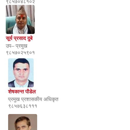
९८५७०४८१०२
सूर्य प्रसाद दुबे
उप– प्रमुख
९८५७०२५९०१
शेषकान्त पौडेल
प्रमुख प्रशासकीय अधिकृत
९८५७६३८१११