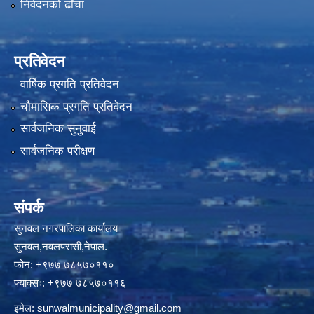
निवेदनको ढाँचा
प्रतिवेदन
वार्षिक प्रगति प्रतिवेदन
चौमासिक प्रगति प्रतिवेदन
सार्वजनिक सुनुवाई
सार्वजनिक परीक्षण
संपर्क
सुनवल नगरपालिका कार्यालय
सुनवल,नवलपरासी,नेपाल.
फोन: +९७७ ७८५७०११०
फ्याक्सः: +९७७ ७८५७०११६
इमेल:
sunwalmunicipality@gmail.com