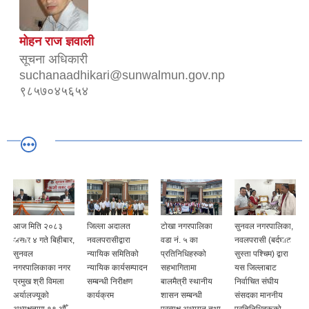
मोहन राज ज्ञवाली
सूचना अधिकारी
suchanaadhikari@sunwalmun.gov.np
९८५७०४५६५४
आज मिति २०८३
जिल्ला अदालत
टोखा नगरपालिका
सुनवल नगरपालिका,
,
असार ४ गते बिहीबार,
नवलपरासीद्वारा
वडा नं. ५ का
नवलपरासी (बर्दघाट
सुनवल
न्यायिक समितिको
प्रतिनिधिहरुको
सुस्ता पश्चिम) द्वारा
नगरपालिकाका नगर
न्यायिक कार्यसम्पादन
सहभागितामा
यस जिल्लाबाट
प्रमुख श्री विमला
सम्बन्धी निरीक्षण
बालमैत्री स्थानीय
निर्वाचित संघीय
अर्यालज्यूको
कार्यक्रम
शासन सम्बन्धी
संसदका माननीय
अध्यक्षतामा १९ औँ
प्रत्यक्ष अध्ययन तथा
प्रतिनिधिहरूको