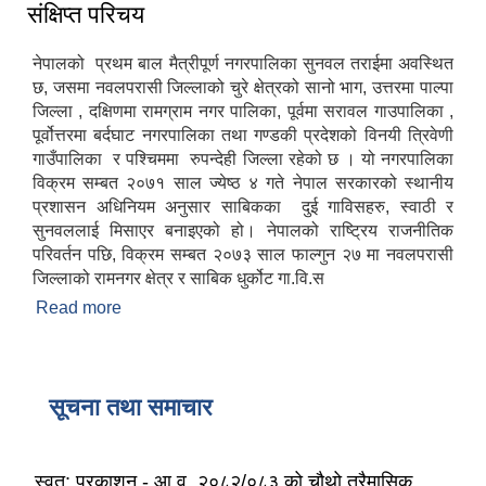
संक्षिप्त परिचय
नेपालको प्रथम बाल मैत्रीपूर्ण नगरपालिका सुनवल तराईमा अवस्थित
छ, जसमा नवलपरासी जिल्लाको चुरे क्षेत्रको सानो भाग, उत्तरमा पाल्पा
जिल्ला , दक्षिणमा रामग्राम नगर पालिका, पूर्वमा सरावल गाउपालिका ,
पूर्वोत्तरमा बर्दघाट नगरपालिका तथा गण्डकी प्रदेशको विनयी त्रिवेणी
गाउँपालिका र पश्चिममा रुपन्देही जिल्ला रहेको छ । यो नगरपालिका
विक्रम सम्बत २०७१ साल ज्येष्ठ ४ गते नेपाल सरकारको स्थानीय
प्रशासन अधिनियम अनुसार साबिकका दुई गाविसहरु, स्वाठी र
सुनवललाई मिसाएर बनाइएको हो। नेपालको राष्ट्रिय राजनीतिक
परिवर्तन पछि, विक्रम सम्बत २०७३ साल फाल्गुन २७ मा नवलपरासी
जिल्लाको रामनगर क्षेत्र र साबिक धुर्कोट गा.वि.स
Read more
about संक्षिप्त परिचय
मनोसामाजिक परामर्शकर्ताको लिखित परीक्षा तथा कम्प्युटर प्रयोगात्मक परिक्षाको पाठ्यक्रम
सूचना तथा समाचार
सामी परियोजना अन्तर्गत करार सेवामा कर्मचारी पदपूर्ति सम्बन्धी परिक्षा तालिका प्रकाशन सम्बन्धमा
स्वत: प्रकाशन - आ.व. २०८२/०८३ को चौथो त्रैमासिक