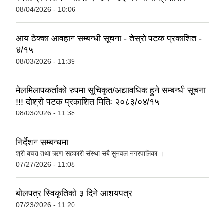
08/04/2026 - 10:06
आय ठेक्का आवहान सम्बन्धी सूचना - तेस्रो पटक प्रकाशित -
४/१५
सुनवल नगरको पानारोमिक छवि, नगरको बिचमा पुर्व पश्चिम राजमार्गको दृश्य
08/03/2026 - 11:39
सुनवल नगरपालिका कार्यालयको प्रस्तावित निर्माणाधीन भवनको 3D कन्सेप्चुअल डिजाइन
मेलमिलापकर्ताको रुपमा सूचिकृत/अद्यावधिक हुने सम्बन्धी सूचना
!!! दोश्रो पटक प्रकाशित मितिः २०८३/०४/१५
सेवा करारमा LAB ASSISTANT पदमा कर्मचारी पदपूर्ती सम्बन्धी सूचना मिति :२०८०/०४/२९
08/03/2026 - 11:38
सेवा करारमा कर्मचारी आवेदन माग सम्बन्धी सूचना _०८०/०८/२५ _VACANCY
सुनवल नगरपालिकाको कारोबार रहेको आ.व. ७७/७८ को फर्म व्यवसायको भ्याट रकम जम्मा गरिएको सम्बन्धी पत्र तथा भौचर
निर्देशन सम्बन्धमा ।
श्री बचत तथा ऋण सहकारी संस्था सबै सुनवल नगरपालिका ।
07/27/2026 - 11:08
बोलपत्र स्विकृतिको ३ दिने आशयपत्र
07/23/2026 - 11:20
२०७५ श्रावण १ गते देखि सुनवल नगर कार्यपालिकाले न्यायीक समिति इजलास गठन