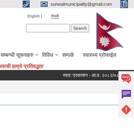
sunwalmunicipality@gmail.com
English
नेपाली
Search form
Search
सम्बन्धी सूचनाहरु
विविध
सम्पर्क
स्वास्थ्य प्रोफाईल
ासी हाम्रो प्रतिवद्धता
स्वत: प्रकाशन - आ.व. २०८२/०८३ को चौथो त्