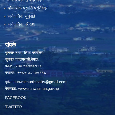
वार्षिक प्रगति प्रतिवेदन
चौमासिक प्रगति प्रतिवेदन
सार्वजनिक सुनुवाई
सार्वजनिक परीक्षण
संपर्क
सुनवल नगरपालिका कार्यालय
सुनवल,नवलपरासी,नेपाल.
फोन: +९७७ ७८५७०११०
फ्याक्सः: +९७७ ७८५७०११६
इमेल:
sunwalmunicipality@gmail.com
वेबसाइट:
www.sunwalmun.gov.np
FACEBOOK
TWITTER