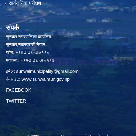
सार्वजनिक परीक्षण
संपर्क
सुनवल नगरपालिका कार्यालय
सुनवल,नवलपरासी,नेपाल.
फोन: +९७७ ७८५७०११०
फ्याक्सः: +९७७ ७८५७०११६
इमेल:
sunwalmunicipality@gmail.com
वेबसाइट:
www.sunwalmun.gov.np
FACEBOOK
TWITTER