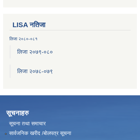
LISA नतिजा
लिजा २०८०-०८१
लिजा २०७९-०८०
लिजा २०७८-०७९
सूचनाहरु
सूचना तथा समाचार
सार्वजनिक खरीद /बोलपत्र सूचना