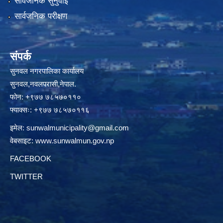
सार्वजनिक सुनुवाई
सार्वजनिक परीक्षण
संपर्क
सुनवल नगरपालिका कार्यालय
सुनवल,नवलपरासी,नेपाल.
फोन: +९७७ ७८५७०११०
फ्याक्सः: +९७७ ७८५७०११६
इमेल:
sunwalmunicipality@gmail.com
वेबसाइट:
www.sunwalmun.gov.np
FACEBOOK
TWITTER