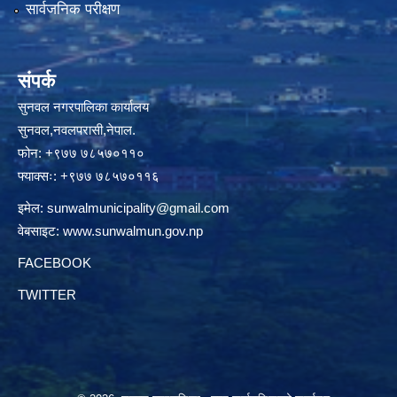
सार्वजनिक परीक्षण
संपर्क
सुनवल नगरपालिका कार्यालय
सुनवल,नवलपरासी,नेपाल.
फोन: +९७७ ७८५७०११०
फ्याक्सः: +९७७ ७८५७०११६
इमेल:
sunwalmunicipality@gmail.com
वेबसाइट:
www.sunwalmun.gov.np
FACEBOOK
TWITTER