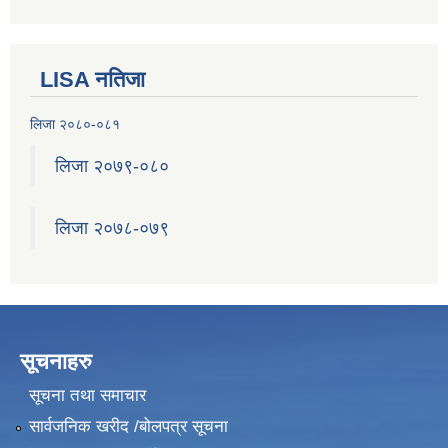
LISA नतिजा
लिजा २०८०-०८१
लिजा २०७९-०८०
लिजा २०७८-०७९
सूचनाहरु
सूचना तथा समाचार
सार्वजनिक खरीद /बोलपत्र सूचना