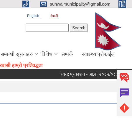
sunwalmunicipality@gmail.com
English
नेपाली
Search form
Search
सम्बन्धी सूचनाहरु
विविध
सम्पर्क
स्वास्थ्य प्रोफाईल
ासी हाम्रो प्रतिवद्धता
स्वत: प्रकाशन - आ.व. २०८२/०८३ को चौथो त्