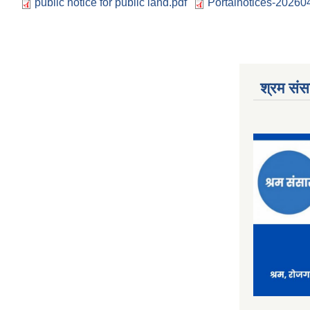
public notice for public land.pdf
Portalnotices-202
श्रम संसा