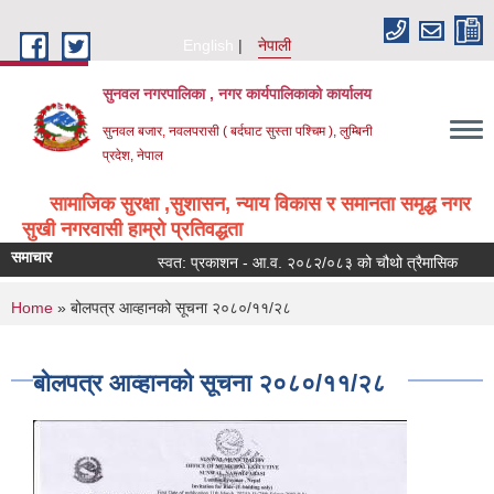
Skip to main content
English
नेपाली
सुनवल नगरपालिका , नगर कार्यपालिकाको कार्यालय
सुनवल बजार, नवलपरासी ( बर्दघाट सुस्ता पश्चिम ), लुम्बिनी
प्रदेश, नेपाल
सामाजिक सुरक्षा ,सुशासन, न्याय विकास र समानता समृद्ध नगर
सुखी नगरवासी हाम्रो प्रतिवद्धता
समाचार
स्वत: प्रकाशन - आ.व. २०८२/०८३ को चौथो त्रैमासिक
आय
You are here
Home
» बोलपत्र आव्हानको सूचना २०८०/११/२८
बोलपत्र आव्हानको सूचना २०८०/११/२८