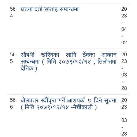
घटना दर्ता सप्ताह सम्बन्धमा
56
20
4
23
-
04
सुनवल नगरको पानारोमिक छवि, नगरको बिचमा पुर्व पश्चिम राजमार्गको दृश्य
-
02
सुनवल नगरपालिका कार्यालयको प्रस्तावित निर्माणाधीन भवनको 3D कन्सेप्चुअल डिजाइन
औषधी खरिदका लागि ठेक्का आव्हान
56
20
सम्बन्धमा ( मिति २०७९/१२/१४ , तिलोत्तमा
5
23
सेवा करारमा LAB ASSISTANT पदमा कर्मचारी पदपूर्ती सम्बन्धी सूचना मिति :२०८०/०४/२९
दैनिक )
-
03
-
सेवा करारमा कर्मचारी आवेदन माग सम्बन्धी सूचना _०८०/०८/२५ _VACANCY
सुनवल नगरपालिकाको कारोबार रहेको आ.व. ७७/७८ को फर्म व्यवसायको भ्याट रकम जम्मा गरिएको सम्बन्धी पत्र तथा भौचर
28
बोलपत्र स्वीकृत गर्ने आशयको ७ दिने सूचना
56
20
( मिति २०७९/१२/१४ -मेचीकाली )
6
23
-
03
-
28
२०७५ श्रावण १ गते देखि सुनवल नगर कार्यपालिकाले न्यायीक समिति इजलास गठन